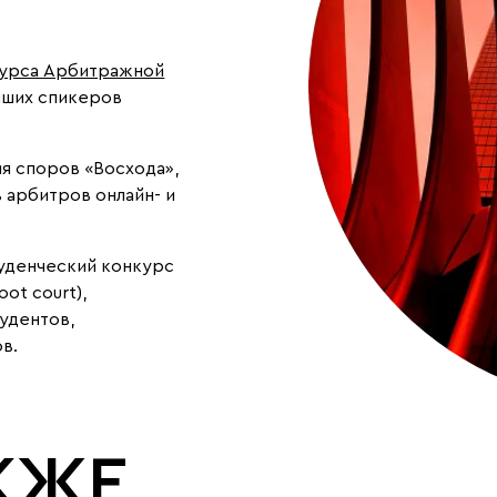
курса Арбитражной
чших спикеров
я споров «Восхода»,
в арбитров онлайн- и
уденческий конкурс
ot court),
удентов,
в.
КЖЕ