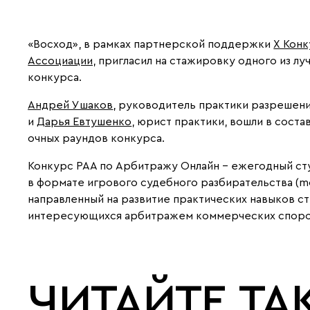
«Восход», в рамках партнерской поддержки
X Кон
Ассоциации,
пригласил на стажировку одного из лу
конкурса.
Андрей Ушаков
, руководитель практики разрешени
и
Дарья Евтушенко
, юрист практики, вошли в соста
очных раундов конкурса.
Конкурс РАА по Арбитражу Онлайн - ежегодный ст
в формате игрового судебного разбирательства (mo
направленный на развитие практических навыков ст
интересующихся арбитражем коммерческих споро
ЧИТАЙТЕ ТА