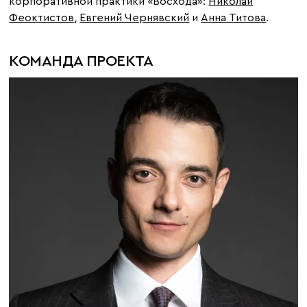
корпоративной практики «Восхода»:
Николай
Феоктистов
,
Евгений Чернявский
и
Анна Титова
.
КОМАНДА ПРОЕКТА