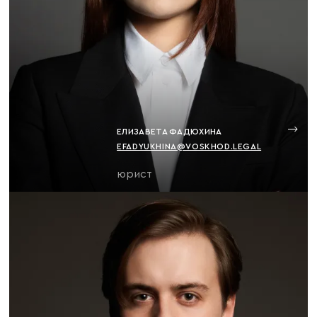
ЕЛИЗАВЕТА ФАДЮХИНА
EFADYUKHINA@VOSKHOD.LEGAL
юрист