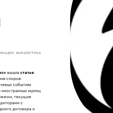
Й
ИКАЦИИ
#АНАЛИТИКА
ес»
вышла
статья
ния споров
ючевых событиях
а иностранных юрлиц
убежом, текущие
едиторами с
дного договора о